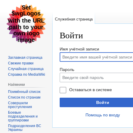
Служебная страница
Войти
Перейти
Перейти
Имя учётной записи
к
к
Заглавная страница
навигации
поиску
Свежие правки
Случайная страница
Пароль
Справка по MediaWiki
Наёмники
Оставаться в системе
Поимённый список
Список по странам
Войти
Совершили
преступления
Боевые
Помощь по входу
подразделения и
группировки
Подразделения ВС
Украины