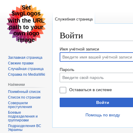
Служебная страница
Войти
Перейти
Перейти
Имя учётной записи
к
к
Заглавная страница
навигации
поиску
Свежие правки
Случайная страница
Пароль
Справка по MediaWiki
Наёмники
Оставаться в системе
Поимённый список
Список по странам
Войти
Совершили
преступления
Боевые
Помощь по входу
подразделения и
группировки
Подразделения ВС
Украины