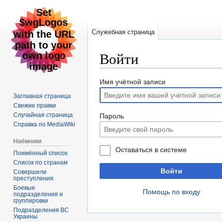
Служебная страница
Войти
Перейти
Перейти
Имя учётной записи
к
к
Заглавная страница
навигации
поиску
Свежие правки
Случайная страница
Пароль
Справка по MediaWiki
Наёмники
Оставаться в системе
Поимённый список
Список по странам
Войти
Совершили
преступления
Боевые
Помощь по входу
подразделения и
группировки
Подразделения ВС
Украины