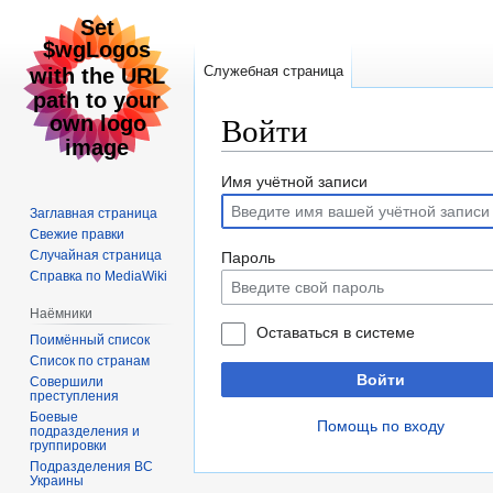
Служебная страница
Войти
Перейти
Перейти
Имя учётной записи
к
к
Заглавная страница
навигации
поиску
Свежие правки
Случайная страница
Пароль
Справка по MediaWiki
Наёмники
Оставаться в системе
Поимённый список
Список по странам
Войти
Совершили
преступления
Боевые
Помощь по входу
подразделения и
группировки
Подразделения ВС
Украины