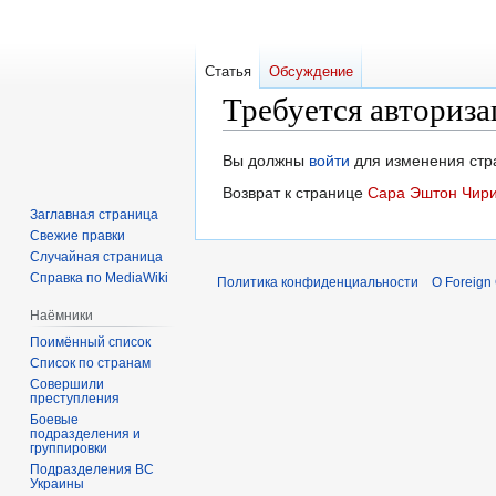
Статья
Обсуждение
Требуется авториза
Перейти
Перейти
Вы должны
войти
для изменения стр
к
к
Возврат к странице
Сара Эштон Чир
навигации
поиску
Заглавная страница
Свежие правки
Случайная страница
Справка по MediaWiki
Политика конфиденциальности
О Foreign
Наёмники
Поимённый список
Список по странам
Совершили
преступления
Боевые
подразделения и
группировки
Подразделения ВС
Украины