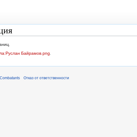
ция
аниц.
ла:Руслан Байрамов.png
.
 Combatants
Отказ от ответственности