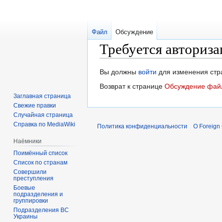
Файл
Обсуждение
Требуется авториза
Перейти
Перейти
Вы должны
войти
для изменения стр
к
к
Возврат к странице
Обсуждение фай
навигации
поиску
Заглавная страница
Свежие правки
Случайная страница
Справка по MediaWiki
Политика конфиденциальности
О Foreign
Наёмники
Поимённый список
Список по странам
Совершили
преступления
Боевые
подразделения и
группировки
Подразделения ВС
Украины