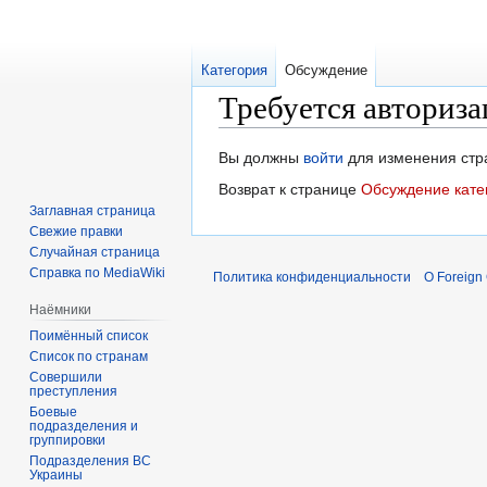
Категория
Обсуждение
Требуется авториза
Перейти
Перейти
Вы должны
войти
для изменения стр
к
к
Возврат к странице
Обсуждение кате
навигации
поиску
Заглавная страница
Свежие правки
Случайная страница
Справка по MediaWiki
Политика конфиденциальности
О Foreign
Наёмники
Поимённый список
Список по странам
Совершили
преступления
Боевые
подразделения и
группировки
Подразделения ВС
Украины