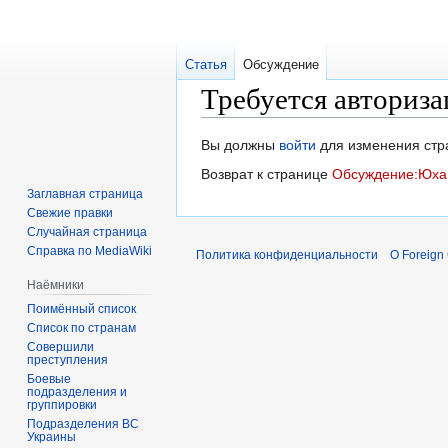
Статья
Обсуждение
Требуется авториза
Перейти
Перейти
Вы должны
войти
для изменения стр
к
к
Возврат к странице
Обсуждение:Юха
навигации
поиску
Заглавная страница
Свежие правки
Случайная страница
Справка по MediaWiki
Политика конфиденциальности
О Foreign
Наёмники
Поимённый список
Список по странам
Совершили
преступления
Боевые
подразделения и
группировки
Подразделения ВС
Украины