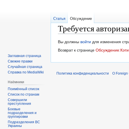
Статья
Обсуждение
Требуется авториза
Перейти
Перейти
Вы должны
войти
для изменения стр
к
к
Возврат к странице
Обсуждение:Кэт
навигации
поиску
Заглавная страница
Свежие правки
Случайная страница
Справка по MediaWiki
Политика конфиденциальности
О Foreign
Наёмники
Поимённый список
Список по странам
Совершили
преступления
Боевые
подразделения и
группировки
Подразделения ВС
Украины