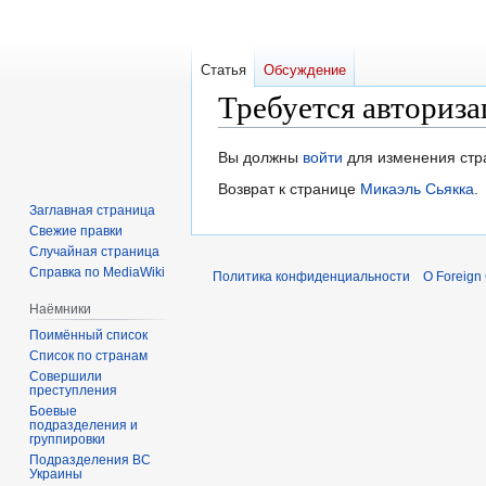
Статья
Обсуждение
Требуется авториза
Перейти
Перейти
Вы должны
войти
для изменения стр
к
к
Возврат к странице
Микаэль Сьякка
.
навигации
поиску
Заглавная страница
Свежие правки
Случайная страница
Справка по MediaWiki
Политика конфиденциальности
О Foreign
Наёмники
Поимённый список
Список по странам
Совершили
преступления
Боевые
подразделения и
группировки
Подразделения ВС
Украины