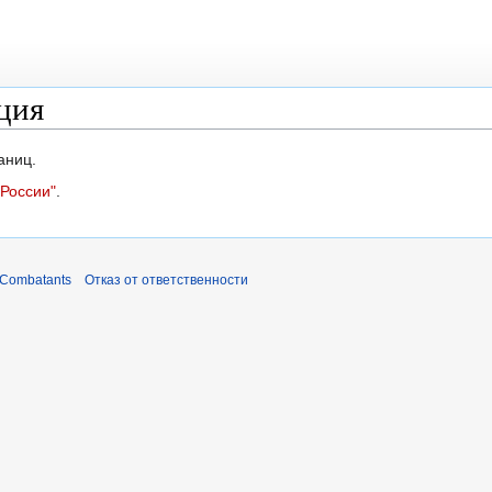
ция
аниц.
 России"
.
 Combatants
Отказ от ответственности