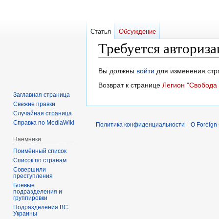
Статья
Обсуждение
Требуется авториза
Перейти
Перейти
Вы должны
войти
для изменения стр
к
к
Возврат к странице
Легион "Свобода
навигации
поиску
Заглавная страница
Свежие правки
Случайная страница
Справка по MediaWiki
Политика конфиденциальности
О Foreign
Наёмники
Поимённый список
Список по странам
Совершили
преступления
Боевые
подразделения и
группировки
Подразделения ВС
Украины