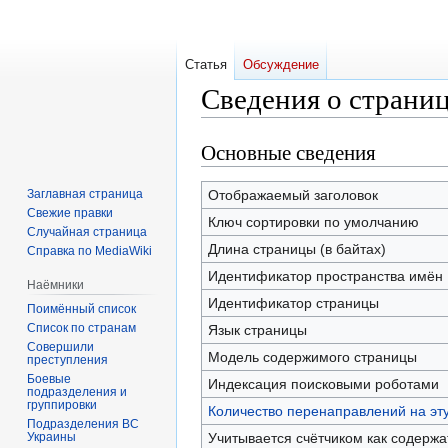
Статья
Обсуждение
Сведения о страни
Основные сведения
Перейти
Перейти
к
к
навигации
поиску
Заглавная страница
Отображаемый заголовок
Свежие правки
Ключ сортировки по умолчанию
Случайная страница
Длина страницы (в байтах)
Справка по MediaWiki
Идентификатор пространства имён
Наёмники
Идентификатор страницы
Поимённый список
Список по странам
Язык страницы
Совершили
Модель содержимого страницы
преступления
Боевые
Индексация поисковыми роботами
подразделения и
группировки
Количество перенаправлений на эт
Подразделения ВС
Украины
Учитывается счётчиком как содерж