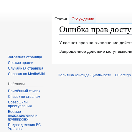
Статья
Обсуждение
Ошибка прав досту
Перейти
Перейти
У вас нет прав на выполнение дейс
к
к
Запрошенное действие могут выполн
навигации
поиску
Заглавная страница
Свежие правки
Случайная страница
Справка по MediaWiki
Политика конфиденциальности
О Foreign
Наёмники
Поимённый список
Список по странам
Совершили
преступления
Боевые
подразделения и
группировки
Подразделения ВС
Украины