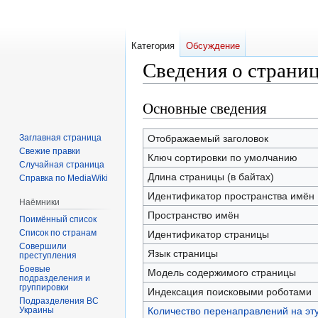
Категория
Обсуждение
Сведения о страниц
Основные сведения
Перейти
Перейти
к
к
навигации
поиску
Заглавная страница
Отображаемый заголовок
Свежие правки
Ключ сортировки по умолчанию
Случайная страница
Длина страницы (в байтах)
Справка по MediaWiki
Идентификатор пространства имён
Наёмники
Пространство имён
Поимённый список
Список по странам
Идентификатор страницы
Совершили
Язык страницы
преступления
Боевые
Модель содержимого страницы
подразделения и
группировки
Индексация поисковыми роботами
Подразделения ВС
Украины
Количество перенаправлений на эт