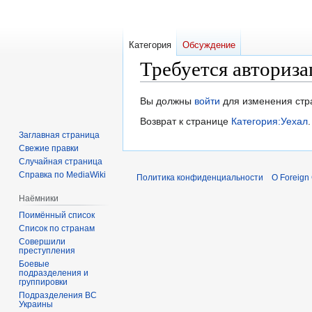
Категория
Обсуждение
Требуется авториза
Перейти
Перейти
Вы должны
войти
для изменения стр
к
к
Возврат к странице
Категория:Уехал
.
навигации
поиску
Заглавная страница
Свежие правки
Случайная страница
Справка по MediaWiki
Политика конфиденциальности
О Foreign
Наёмники
Поимённый список
Список по странам
Совершили
преступления
Боевые
подразделения и
группировки
Подразделения ВС
Украины