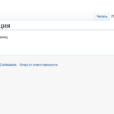
Читать
П
ция
аниц.
 Combatants
Отказ от ответственности