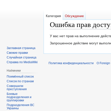
Категория
Обсуждение
Ошибка прав досту
Перейти
Перейти
У вас нет прав на выполнение дейс
к
к
Запрошенное действие могут выполн
навигации
поиску
Заглавная страница
Свежие правки
Случайная страница
Справка по MediaWiki
Политика конфиденциальности
О Foreign
Наёмники
Поимённый список
Список по странам
Совершили
преступления
Боевые
подразделения и
группировки
Подразделения ВС
Украины