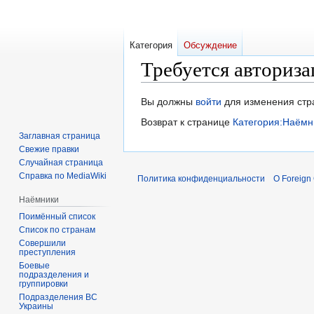
Категория
Обсуждение
Требуется авториза
Перейти
Перейти
Вы должны
войти
для изменения стр
к
к
Возврат к странице
Категория:Наёмн
навигации
поиску
Заглавная страница
Свежие правки
Случайная страница
Справка по MediaWiki
Политика конфиденциальности
О Foreign
Наёмники
Поимённый список
Список по странам
Совершили
преступления
Боевые
подразделения и
группировки
Подразделения ВС
Украины