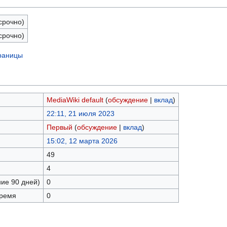
срочно)
срочно)
траницы
MediaWiki default
(
обсуждение
|
вклад
)
22:11, 21 июля 2023
Первый
(
обсуждение
|
вклад
)
15:02, 12 марта 2026
49
4
ние 90 дней)
0
время
0