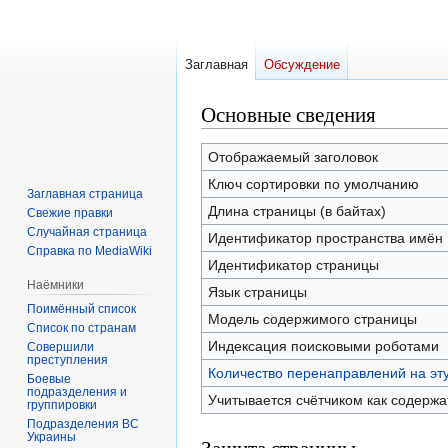
Заглавная
Обсуждение
Основные сведения
Перейти
Перейти
к
к
навигации
поиску
Отображаемый заголовок
Ключ сортировки по умолчанию
Заглавная страница
Длина страницы (в байтах)
Свежие правки
Случайная страница
Идентификатор пространства имён
Справка по MediaWiki
Идентификатор страницы
Наёмники
Язык страницы
Поимённый список
Модель содержимого страницы
Список по странам
Индексация поисковыми роботами
Совершили
преступления
Количество перенаправлений на эт
Боевые
подразделения и
Учитывается счётчиком как содерж
группировки
Подразделения ВС
Украины