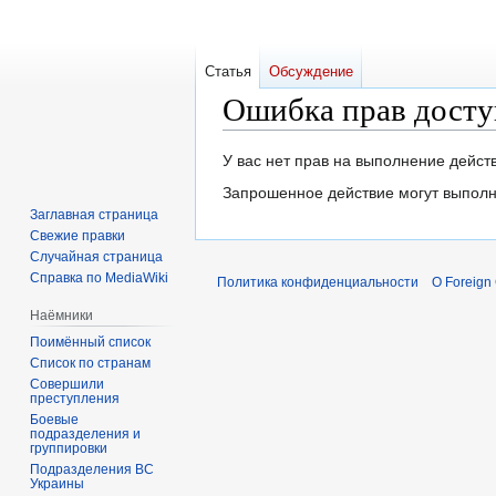
Статья
Обсуждение
Ошибка прав досту
Перейти
Перейти
У вас нет прав на выполнение дейс
к
к
Запрошенное действие могут выполн
навигации
поиску
Заглавная страница
Свежие правки
Случайная страница
Справка по MediaWiki
Политика конфиденциальности
О Foreign
Наёмники
Поимённый список
Список по странам
Совершили
преступления
Боевые
подразделения и
группировки
Подразделения ВС
Украины