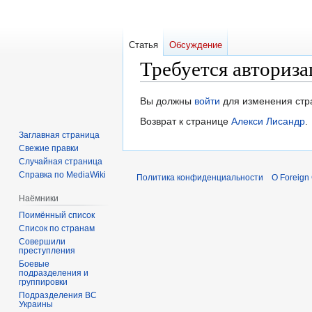
Статья
Обсуждение
Требуется авториза
Перейти
Перейти
Вы должны
войти
для изменения стр
к
к
Возврат к странице
Алекси Лисандр
.
навигации
поиску
Заглавная страница
Свежие правки
Случайная страница
Справка по MediaWiki
Политика конфиденциальности
О Foreign
Наёмники
Поимённый список
Список по странам
Совершили
преступления
Боевые
подразделения и
группировки
Подразделения ВС
Украины