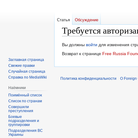
Статья
Обсуждение
Требуется авториза
Перейти
Перейти
Вы должны
войти
для изменения стр
к
к
Возврат к странице
Free Russia Foun
навигации
поиску
Заглавная страница
Свежие правки
Случайная страница
Справка по MediaWiki
Политика конфиденциальности
О Foreign
Наёмники
Поимённый список
Список по странам
Совершили
преступления
Боевые
подразделения и
группировки
Подразделения ВС
Украины