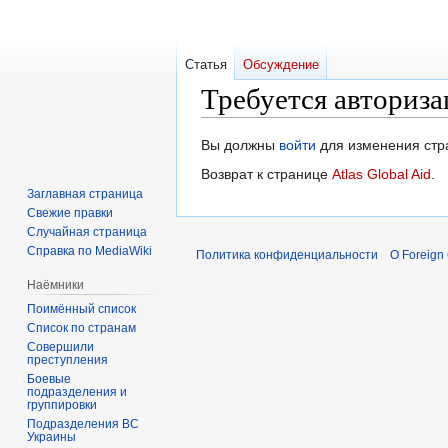
Статья
Обсуждение
Требуется авториза
Перейти
Перейти
Вы должны
войти
для изменения стр
к
к
Возврат к странице
Atlas Global Aid
.
навигации
поиску
Заглавная страница
Свежие правки
Случайная страница
Справка по MediaWiki
Политика конфиденциальности
О Foreign
Наёмники
Поимённый список
Список по странам
Совершили
преступления
Боевые
подразделения и
группировки
Подразделения ВС
Украины