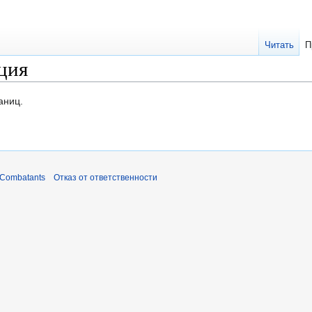
Читать
П
ция
аниц.
 Combatants
Отказ от ответственности