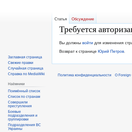
Статья
Обсуждение
Требуется авториза
Перейти
Перейти
Вы должны
войти
для изменения стр
к
к
Возврат к странице
Юрий Петров
.
навигации
поиску
Заглавная страница
Свежие правки
Случайная страница
Справка по MediaWiki
Политика конфиденциальности
О Foreign
Наёмники
Поимённый список
Список по странам
Совершили
преступления
Боевые
подразделения и
группировки
Подразделения ВС
Украины