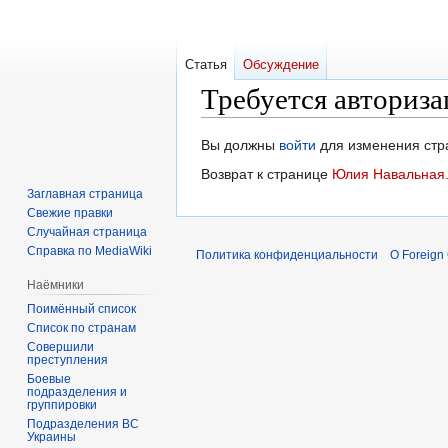
Статья
Обсуждение
Требуется авториза
Перейти
Перейти
Вы должны
войти
для изменения стр
к
к
Возврат к странице
Юлия Навальная
навигации
поиску
Заглавная страница
Свежие правки
Случайная страница
Справка по MediaWiki
Политика конфиденциальности
О Foreign
Наёмники
Поимённый список
Список по странам
Совершили
преступления
Боевые
подразделения и
группировки
Подразделения ВС
Украины