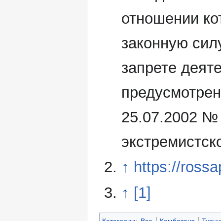
отношении ко
законную сил
запрете деят
предусмотрен
25.07.2002 №
экстремистск
↑
https://ross
↑
[1]
Категории
:
Все
Комбатант
Турц