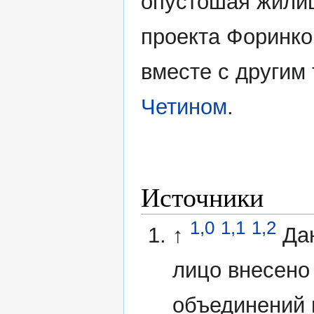
опустошая жили
проекта Форинко
вместе с другим
Четином
.
Источники
1,0
1,1
1,2
↑
Да
лицо внесено
объединений 