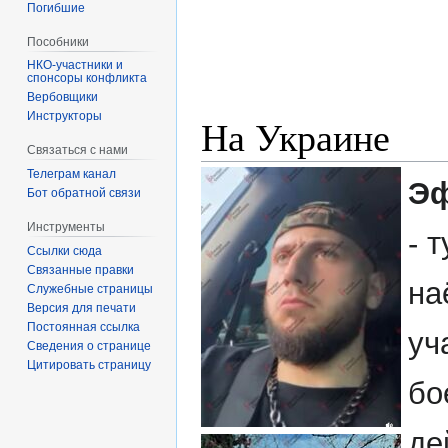
Погибшие
Пособники
спонсоры конфликта
‏‎Вербовщики
Инструкторы
На Украине
Связаться с нами
Телеграм канал
Эф
Бот обратной связи
Инструменты
- 
Ссылки сюда
Связанные правки
на
Служебные страницы
Версия для печати
Постоянная ссылка
уч
Сведения о странице
Цитировать страницу
бо
де