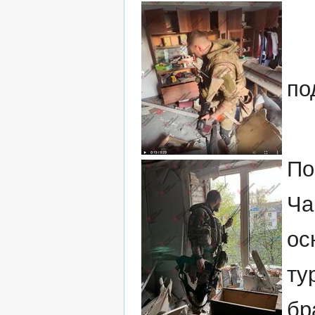
по
По
Ча
ос
ту
бр