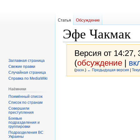
Статья
Обсуждение
Эфе Чакмак
Версия от 14:27,
(
обсуждение
|
вк
Заглавная страница
Свежие правки
(
разн.
)
← Предыдущая версия
|
Теку
Случайная страница
Справка по MediaWiki
Перейти
Перейти
Наёмники
к
к
Поимённый список
навигации
поиску
Список по странам
Совершили
преступления
Боевые
подразделения и
группировки
Подразделения ВС
Украины