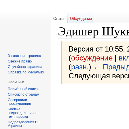
Статья
Обсуждение
Эдишер Шук
Версия от 10:55,
(
обсуждение
|
вк
Заглавная страница
Свежие правки
(
разн.
)
← Предыд
Случайная страница
Справка по MediaWiki
Следующая верси
Наёмники
Поимённый список
Перейти
Перейти
Список по странам
к
к
Совершили
преступления
навигации
поиску
Боевые
подразделения и
группировки
Подразделения ВС
Украины