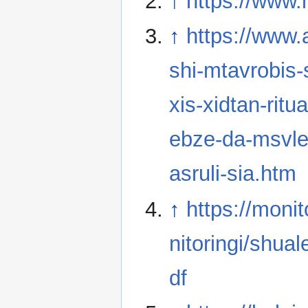
↑
https://www
↑
https://www.a
shi-mtavrobis-
xis-xidtan-rit
ebze-da-msvlel
asruli-sia.htm
↑
https://moni
nitoringi/shu
df