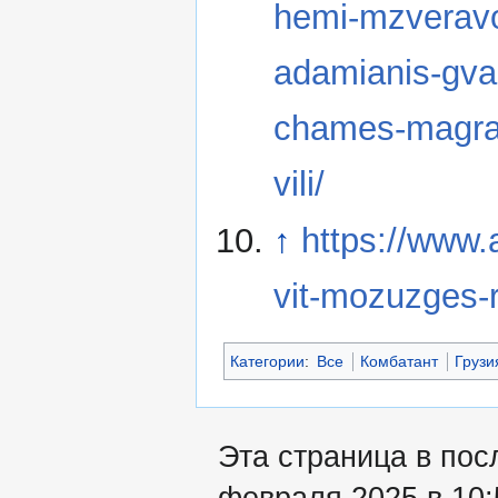
hemi-mzveravo
adamianis-gva
chames-magram
vili/
↑
https://www.
vit-mozuzges-
Категории
:
Все
Комбатант
Грузи
Эта страница в пос
февраля 2025 в 10: