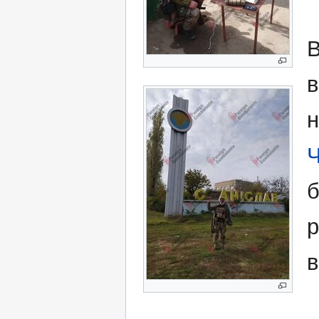
В
в
н
Ч
б
р
в