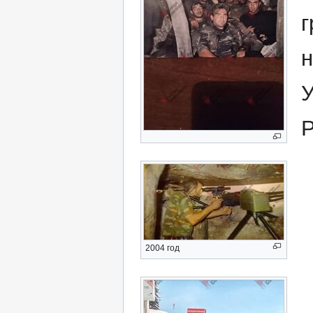
г
н
У
2004 год