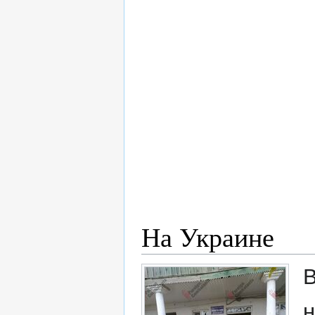
На Украине
В
н