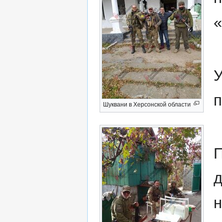
«
У
п
Шуквани в Херсонской области
П
д
н