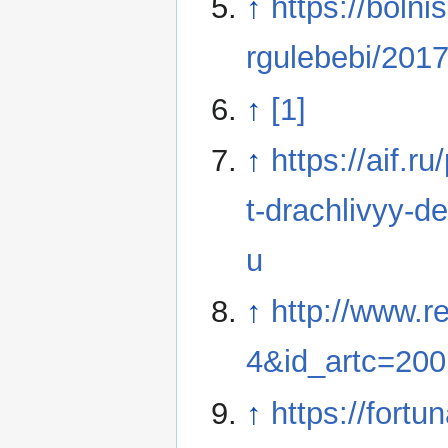
↑
https://bolni
rgulebebi/201
↑
[1]
↑
https://aif.r
t-drachlivyy-d
u
↑
http://www.r
4&id_artc=20
↑
https://fortu