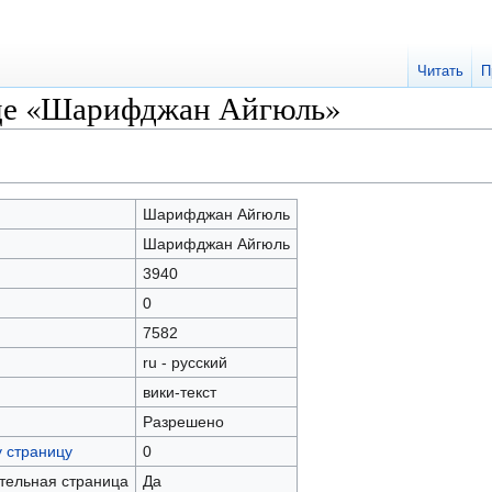
Читать
П
ице «Шарифджан Айгюль»
Шарифджан Айгюль
Шарифджан Айгюль
3940
0
7582
ru - русский
вики-текст
Разрешено
у страницу
0
ательная страница
Да