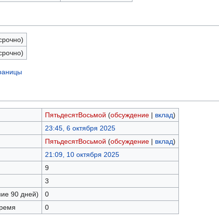
срочно)
срочно)
траницы
ПятьдесятВосьмой
(
обсуждение
|
вклад
)
23:45, 6 октября 2025
ПятьдесятВосьмой
(
обсуждение
|
вклад
)
21:09, 10 октября 2025
9
3
ние 90 дней)
0
время
0