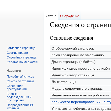
Статья
Обсуждение
Сведения о стран
Основные сведения
Перейти
Перейти
к
к
навигации
поиску
Заглавная страница
Отображаемый заголовок
Свежие правки
Ключ сортировки по умолчанию
Случайная страница
Длина страницы (в байтах)
Справка по MediaWiki
Идентификатор пространства имён
Наёмники
Идентификатор страницы
Поимённый список
Список по странам
Язык страницы
Совершили
Модель содержимого страницы
преступления
Боевые
Индексация поисковыми роботами
подразделения и
группировки
Количество перенаправлений на эт
Подразделения ВС
Украины
Учитывается счётчиком как содерж