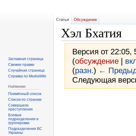
Статья
Обсуждение
Хэл Бхатия
Версия от 22:05,
(
обсуждение
|
вк
Заглавная страница
Свежие правки
(
разн.
)
← Предыд
Случайная страница
Справка по MediaWiki
Следующая верси
Наёмники
Поимённый список
Перейти
Перейти
Список по странам
к
к
Совершили
преступления
навигации
поиску
Боевые
подразделения и
группировки
Подразделения ВС
Украины