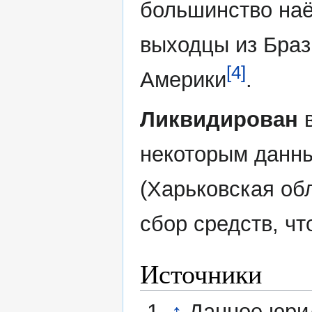
большинство наё
выходцы из Браз
[4]
Америки
.
Ликвидирован
в
некоторым данны
(Харьковская об
сбор средств, чт
Источники
↑
Данное юри