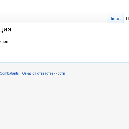
Читать
П
ция
аниц.
 Combatants
Отказ от ответственности