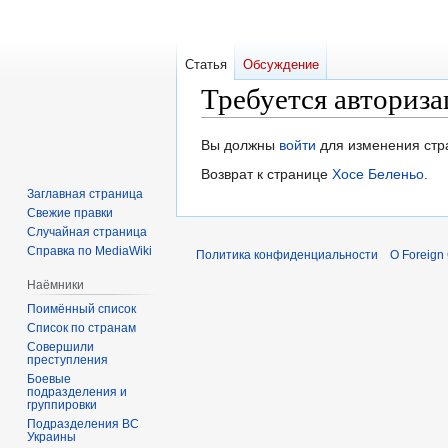
Статья
Обсуждение
Требуется авториза
Перейти
Перейти
Вы должны
войти
для изменения стр
к
к
Возврат к странице
Хосе Беленьо
.
навигации
поиску
Заглавная страница
Свежие правки
Случайная страница
Справка по MediaWiki
Политика конфиденциальности
О Foreign
Наёмники
Поимённый список
Список по странам
Совершили
преступления
Боевые
подразделения и
группировки
Подразделения ВС
Украины