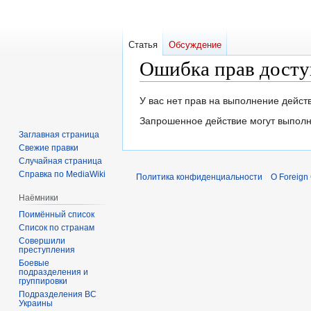
Статья
Обсуждение
Ошибка прав досту
Перейти
Перейти
У вас нет прав на выполнение дейс
к
к
Запрошенное действие могут выполн
навигации
поиску
Заглавная страница
Свежие правки
Случайная страница
Справка по MediaWiki
Политика конфиденциальности
О Foreign
Наёмники
Поимённый список
Список по странам
Совершили
преступления
Боевые
подразделения и
группировки
Подразделения ВС
Украины