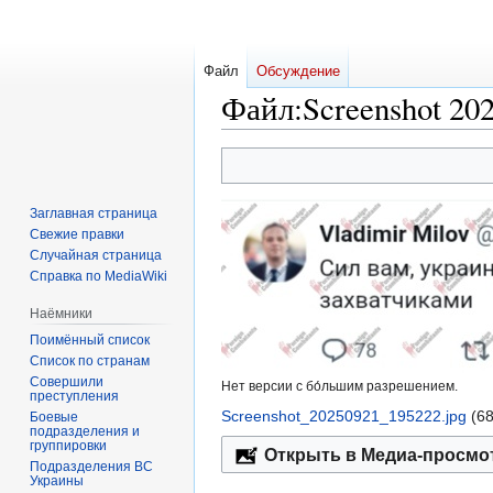
Файл
Обсуждение
Файл
:
Screenshot 20
Перейти
Перейти
к
к
навигации
поиску
Заглавная страница
Свежие правки
Случайная страница
Справка по MediaWiki
Наёмники
Поимённый список
Список по странам
Совершили
Нет версии с бо́льшим разрешением.
преступления
Screenshot_20250921_195222.jpg
‎
(6
Боевые
подразделения и
группировки
Открыть в Медиа-просмо
Подразделения ВС
Украины