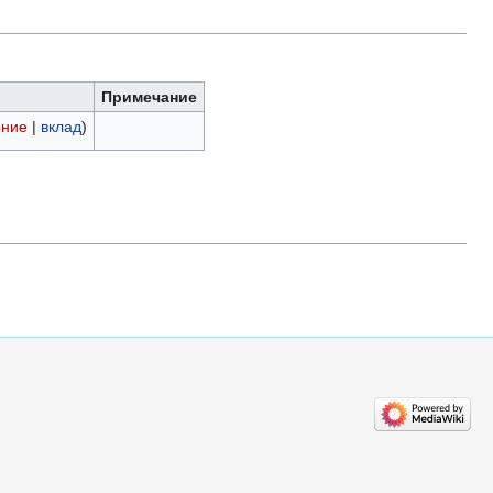
Примечание
ение
|
вклад
)