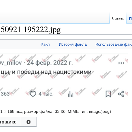
Читать
П
250921 195222.jpg
Файл
История файла
Использование фай
81 × 168 пкс, размер файла: 33 Кб, MIME-тип:
image/jpeg
)
трщике