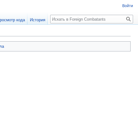
Войти
росмотр кода
История
ла