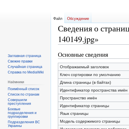
Файл
Обсуждение
Сведения о страниц
140149.jpg»
Основные сведения
Перейти
Перейти
Заглавная страница
к
к
Свежие правки
навигации
поиску
Отображаемый заголовок
Случайная страница
Справка по MediaWiki
Ключ сортировки по умолчанию
Наёмники
Длина страницы (в байтах)
Поимённый список
Идентификатор пространства имён
Список по странам
Пространство имён
Совершили
преступления
Идентификатор страницы
Боевые
подразделения и
Язык страницы
группировки
Модель содержимого страницы
Подразделения ВС
Украины