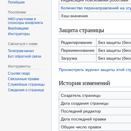
Индексация поисковыми роботами
Погибшие
Количество перенаправлений на эт
Пособники
Хэш-значение
спонсоры конфликта
Защита страницы
‏‎Вербовщики
Инструкторы
Редактирование
Без защиты (бес
Связаться с нами
Переименование
Без защиты (бес
Телеграм канал
Бот обратной связи
Загрузка
Без защиты (бес
Инструменты
Просмотреть журнал защиты этой с
Ссылки сюда
Связанные правки
История изменений
Служебные страницы
Сведения о странице
Создатель страницы
Дата создания страницы
Последний редактор
Дата последней правки
Общее число правок