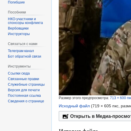
Погибшие
Пособники
спонсоры конфликта
‏‎Вербовщики
Инструкторы
Связаться с нами
Телеграм канал
Бот обратной связи
Инструменты
Ссылки сюда
Связанные правки
Служебные страницы
Версия для печати
Постоянная ссылка
Размер этого предпросмотра:
713 × 600 пк
Сведения о странице
Исходный файл
‎
(719 × 605 пкс, раз
Открыть в Медиа-просмо