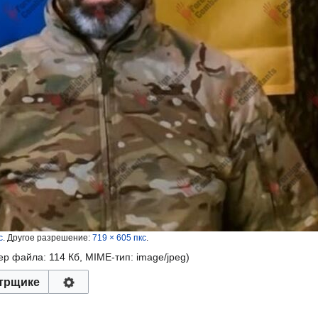
с
.
Другое разрешение:
719 × 605 пкс
.
мер файла: 114 Кб, MIME-тип:
image/jpeg
)
трщике