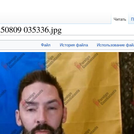
Читать
П
250809 035336.jpg
Файл
История файла
Использование фай