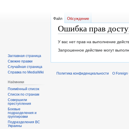
Файл
Обсуждение
Ошибка прав досту
Перейти
Перейти
У вас нет прав на выполнение дейс
к
к
Запрошенное действие могут выполн
навигации
поиску
Заглавная страница
Свежие правки
Случайная страница
Справка по MediaWiki
Политика конфиденциальности
О Foreign
Наёмники
Поимённый список
Список по странам
Совершили
преступления
Боевые
подразделения и
группировки
Подразделения ВС
Украины