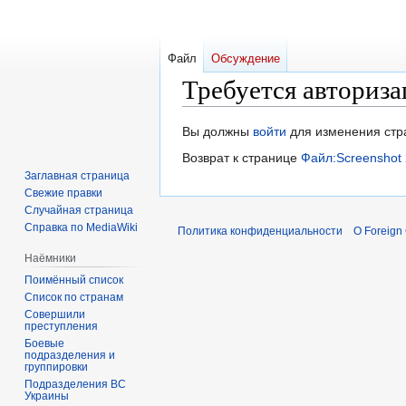
Файл
Обсуждение
Требуется авториза
Перейти
Перейти
Вы должны
войти
для изменения стр
к
к
Возврат к странице
Файл:Screenshot
навигации
поиску
Заглавная страница
Свежие правки
Случайная страница
Справка по MediaWiki
Политика конфиденциальности
О Foreign
Наёмники
Поимённый список
Список по странам
Совершили
преступления
Боевые
подразделения и
группировки
Подразделения ВС
Украины