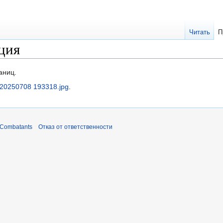
Читать
П
ция
аниц.
 20250708 193318.jpg
.
 Combatants
Отказ от ответственности