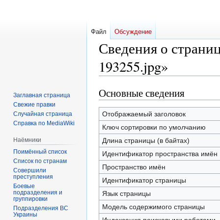
Файл
Обсуждение
Сведения о страниц
193255.jpg»
Основные сведения
Перейти
Перейти
Заглавная страница
к
к
Свежие правки
навигации
поиску
Отображаемый заголовок
Случайная страница
Справка по MediaWiki
Ключ сортировки по умолчанию
Наёмники
Длина страницы (в байтах)
Поимённый список
Идентификатор пространства имён
Список по странам
Пространство имён
Совершили
преступления
Идентификатор страницы
Боевые
подразделения и
Язык страницы
группировки
Модель содержимого страницы
Подразделения ВС
Украины