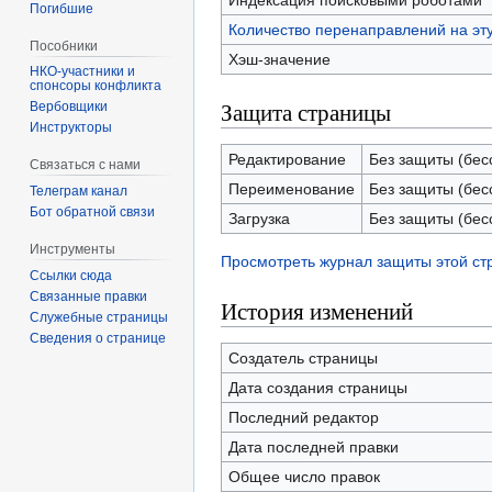
Индексация поисковыми роботами
Погибшие
Количество перенаправлений на эт
Пособники
Хэш-значение
спонсоры конфликта
Защита страницы
‏‎Вербовщики
Инструкторы
Редактирование
Без защиты (бес
Связаться с нами
Переименование
Без защиты (бес
Телеграм канал
Бот обратной связи
Загрузка
Без защиты (бес
Инструменты
Просмотреть журнал защиты этой с
Ссылки сюда
Связанные правки
История изменений
Служебные страницы
Сведения о странице
Создатель страницы
Дата создания страницы
Последний редактор
Дата последней правки
Общее число правок