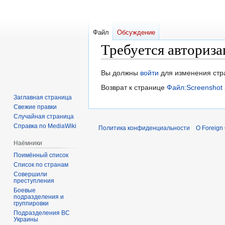
Файл
Обсуждение
Требуется авториза
Перейти
Перейти
Вы должны
войти
для изменения стр
к
к
Возврат к странице
Файл:Screenshot
навигации
поиску
Заглавная страница
Свежие правки
Случайная страница
Справка по MediaWiki
Политика конфиденциальности
О Foreign
Наёмники
Поимённый список
Список по странам
Совершили
преступления
Боевые
подразделения и
группировки
Подразделения ВС
Украины