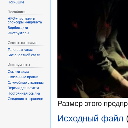
Погибшие
Пособники
спонсоры конфликта
‏‎Вербовщики
Инструкторы
Связаться с нами
Телеграм канал
Бот обратной связи
Инструменты
Ссылки сюда
Связанные правки
Служебные страницы
Версия для печати
Постоянная ссылка
Сведения о странице
Размер этого предп
Исходный файл
‎