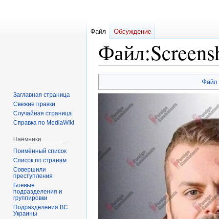
Файл
Обсуждение
Файл
:
Screens
Перейти
Перейти
Файл
к
к
Заглавная страница
навигации
поиску
Свежие правки
Случайная страница
Справка по MediaWiki
Наёмники
Поимённый список
Список по странам
Совершили
преступления
Боевые
подразделения и
группировки
Подразделения ВС
Украины