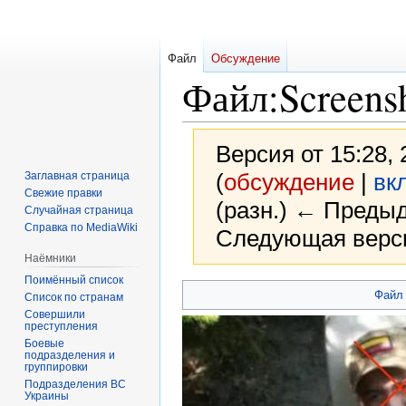
Файл
Обсуждение
Файл
:
Screens
Версия от 15:28,
(
обсуждение
|
вк
Заглавная страница
Свежие правки
(разн.) ← Предыд
Случайная страница
Справка по MediaWiki
Следующая верси
Наёмники
Поимённый список
Перейти
Перейти
Файл
Список по странам
к
к
Совершили
преступления
навигации
поиску
Боевые
подразделения и
группировки
Подразделения ВС
Украины