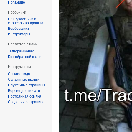
Погибшие
Пособники
спонсоры конфликта
‏‎Вербовщики
Инструкторы
Связаться с нами
Телеграм канал
Бот обратной связи
Инструменты
Ссылки сюда
Связанные правки
Служебные страницы
Версия для печати
Постоянная ссылка
Сведения о странице