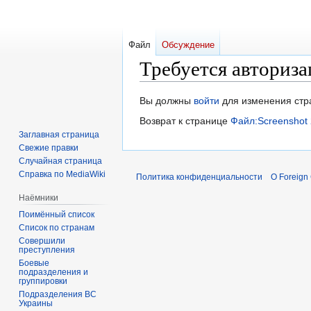
Файл
Обсуждение
Требуется авториза
Перейти
Перейти
Вы должны
войти
для изменения стр
к
к
Возврат к странице
Файл:Screenshot
навигации
поиску
Заглавная страница
Свежие правки
Случайная страница
Справка по MediaWiki
Политика конфиденциальности
О Foreign
Наёмники
Поимённый список
Список по странам
Совершили
преступления
Боевые
подразделения и
группировки
Подразделения ВС
Украины