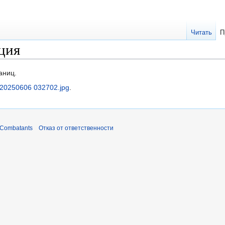
Читать
П
ция
аниц.
 20250606 032702.jpg
.
 Combatants
Отказ от ответственности