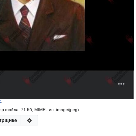
с
.
мер файла: 71 Кб, MIME-тип:
image/jpeg
)
трщике