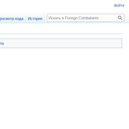
Войти
росмотр кода
История
ла