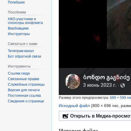
Погибшие
Пособники
спонсоры конфликта
‏‎Вербовщики
Инструкторы
Связаться с нами
Телеграм канал
Бот обратной связи
Инструменты
Ссылки сюда
Связанные правки
Служебные страницы
Версия для печати
Постоянная ссылка
Размер этого предпросмотра:
689 × 599 пк
Сведения о странице
Исходный файл
‎
(800 × 696 пкс, раз
Открыть в Медиа-просмо
История файла