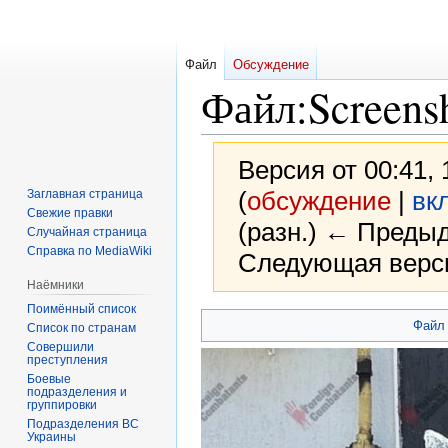
Файл
Обсуждение
Файл
:
Screens
Версия от 00:41,
(
обсуждение
|
вк
Заглавная страница
Свежие правки
(разн.) ← Предыд
Случайная страница
Справка по MediaWiki
Следующая верси
Наёмники
Поимённый список
Перейти
Перейти
Файл
Список по странам
к
к
Совершили
преступления
навигации
поиску
Боевые
подразделения и
группировки
Подразделения ВС
Украины