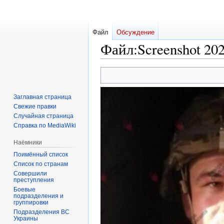
Файл
Обсуждение
Файл
:
Screenshot 20
Перейти
Перейти
к
к
навигации
поиску
Заглавная страница
Свежие правки
Случайная страница
Справка по MediaWiki
Наёмники
Поимённый список
Список по странам
Совершили
преступления
Боевые
подразделения и
группировки
Подразделения ВС
Украины