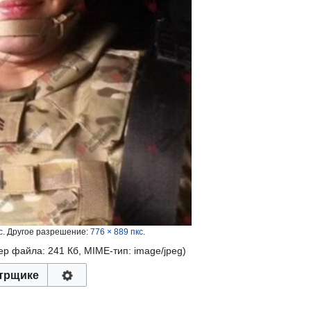
с
.
Другое разрешение:
776 × 889 пкс
.
мер файла: 241 Кб, MIME-тип:
image/jpeg
)
трщике