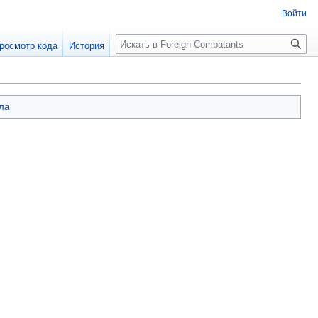
Войти
росмотр кода
История
ла