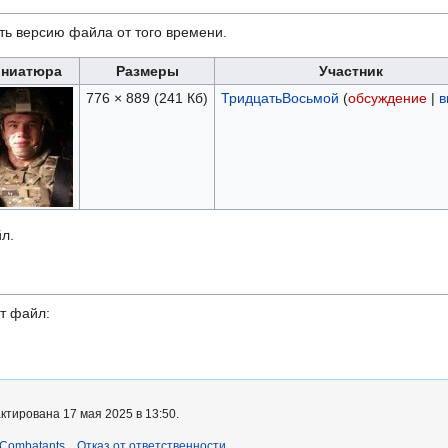
ть версию файла от того времени.
ниатюра
Размеры
Участник
776 × 889
(241 Кб)
ТридцатьВосьмой
(
обсуждение
|
в
л.
т файл:
ктирована 17 мая 2025 в 13:50.
 Combatants
Отказ от ответственности