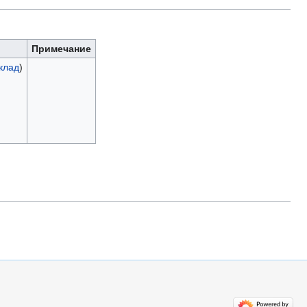
Примечание
клад
)