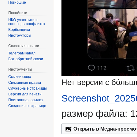
Погибшие
Пособники
спонсоры конфликта
‏‎Вербовщики
Инструкторы
Связаться с нами
Телеграм канал
Бот обратной связи
Инструменты
Ссылки сюда
Нет версии с бо́ль
Связанные правки
Служебные страницы
Версия для печати
Screenshot_2025
Постоянная ссылка
Сведения о странице
размер файла: 1
Открыть в Медиа-просмо