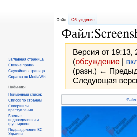
Файл
Обсуждение
Файл
:
Screens
Версия от 19:13,
(
обсуждение
|
вк
Заглавная страница
Свежие правки
(разн.) ← Предыд
Случайная страница
Справка по MediaWiki
Следующая верси
Наёмники
Поимённый список
Перейти
Перейти
Файл
Список по странам
к
к
Совершили
преступления
навигации
поиску
Боевые
подразделения и
группировки
Подразделения ВС
Украины