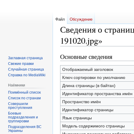
Файл
Обсуждение
Сведения о страниц
191020.jpg»
Основные сведения
Перейти
Перейти
Заглавная страница
к
к
Свежие правки
навигации
поиску
Отображаемый заголовок
Случайная страница
Справка по MediaWiki
Ключ сортировки по умолчанию
Наёмники
Длина страницы (в байтах)
Поимённый список
Идентификатор пространства имён
Список по странам
Пространство имён
Совершили
преступления
Идентификатор страницы
Боевые
подразделения и
Язык страницы
группировки
Модель содержимого страницы
Подразделения ВС
Украины