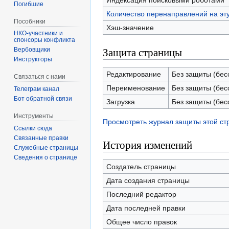
Индексация поисковыми роботами
Погибшие
Количество перенаправлений на эт
Пособники
Хэш-значение
спонсоры конфликта
Защита страницы
‏‎Вербовщики
Инструкторы
Редактирование
Без защиты (бес
Связаться с нами
Переименование
Без защиты (бес
Телеграм канал
Бот обратной связи
Загрузка
Без защиты (бес
Инструменты
Просмотреть журнал защиты этой с
Ссылки сюда
Связанные правки
История изменений
Служебные страницы
Сведения о странице
Создатель страницы
Дата создания страницы
Последний редактор
Дата последней правки
Общее число правок