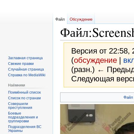
Файл
Обсуждение
Файл
:
Screens
Версия от 22:58,
(
обсуждение
|
вк
Заглавная страница
Свежие правки
(разн.) ← Предыд
Случайная страница
Справка по MediaWiki
Следующая верси
Наёмники
Поимённый список
Перейти
Перейти
Файл
Список по странам
к
к
Совершили
преступления
навигации
поиску
Боевые
подразделения и
группировки
Подразделения ВС
Украины