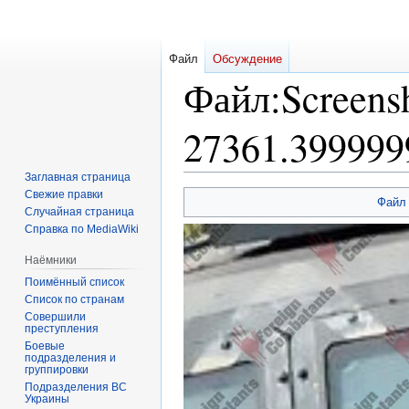
Файл
Обсуждение
Файл
:
Screens
27361.399999
Заглавная страница
Свежие правки
Перейти
Перейти
Файл
Случайная страница
к
к
Справка по MediaWiki
навигации
поиску
Наёмники
Поимённый список
Список по странам
Совершили
преступления
Боевые
подразделения и
группировки
Подразделения ВС
Украины