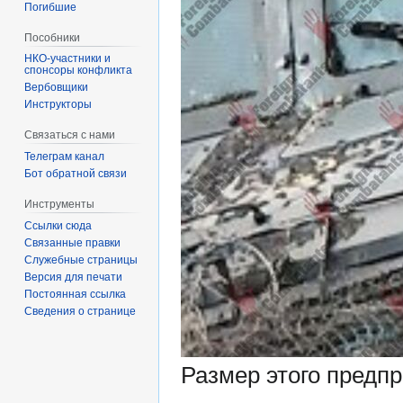
Погибшие
Пособники
спонсоры конфликта
‏‎Вербовщики
Инструкторы
Связаться с нами
Телеграм канал
Бот обратной связи
Инструменты
Ссылки сюда
Связанные правки
Служебные страницы
Версия для печати
Постоянная ссылка
Сведения о странице
Размер этого предп