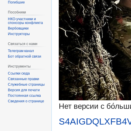
Погибшие
Пособники
спонсоры конфликта
‏‎Вербовщики
Инструкторы
Связаться с нами
Телеграм канал
Бот обратной связи
Инструменты
Ссылки сюда
Связанные правки
Служебные страницы
Версия для печати
Постоянная ссылка
Сведения о странице
Нет версии с бо́ль
S4AIGDQLXFB4V